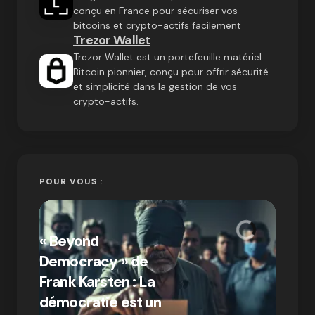
conçu en France pour sécuriser vos
bitcoins et crypto-actifs facilement
Trezor Wallet
Trezor Wallet est un portefeuille matériel
Bitcoin pionnier, conçu pour offrir sécurité
et simplicité dans la gestion de vos
crypto-actifs.
POUR VOUS :
« Bitc
« Beyond
crypto
Democracy » de
Compr
Frank Karsten : La
différ
démocratie est un
Bitcoi
par Ines Aissani