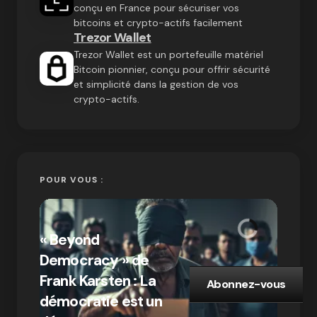
conçu en France pour sécuriser vos
bitcoins et crypto-actifs facilement
Trezor Wallet
Trezor Wallet est un portefeuille matériel
Bitcoin pionnier, conçu pour offrir sécurité
et simplicité dans la gestion de vos
crypto-actifs.
POUR VOUS :
« Bitc
« Beyond
crypto
Democracy » de
Compr
Frank Karsten : La
différ
Abonnez-vous
démocratie est un
Bitcoi
par Ines Aissani