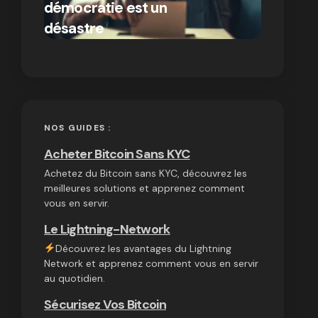
démocratie est un
autres
par Ines Aissani
désastre
cryptom
on
03/10/2024
NOS GUIDES :
Acheter Bitcoin Sans KYC
Achetez du Bitcoin sans KYC, découvrez les
meilleures solutions et apprenez comment
vous en servir.
Le Lightning-Network
Découvrez les avantages du Lightning
Network et apprenez comment vous en servir
au quotidien.
Sécurisez Vos Bitcoin