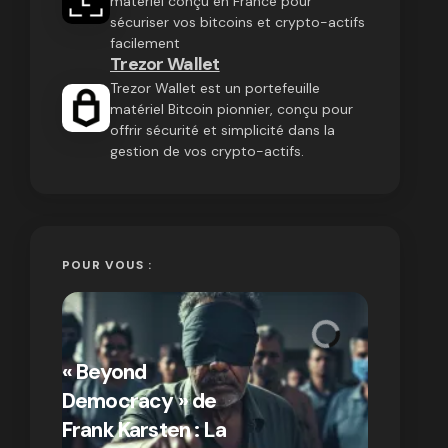
matériel conçu en France pour
sécuriser vos bitcoins et crypto-actifs
facilement
Trezor Wallet
Trezor Wallet est un portefeuille
matériel Bitcoin pionnier, conçu pour
offrir sécurité et simplicité dans la
gestion de vos crypto-actifs.
POUR VOUS :
« Bitcoin
crypto » 
« Beyond
Compren
Democracy » de
différen
Frank Karsten : La
Bitcoin e