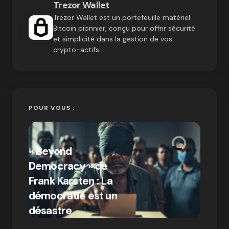
Trezor Wallet
Trezor Wallet est un portefeuille matériel
Bitcoin pionnier, conçu pour offrir sécurité
et simplicité dans la gestion de vos
crypto-actifs.
POUR VOUS :
« Bitc
« Beyond
crypto
Democracy » de
Compr
Frank Karsten : La
différ
démocratie est un
Bitcoi
par Ines Aissani
désastre
crypt
on
03/10/2024