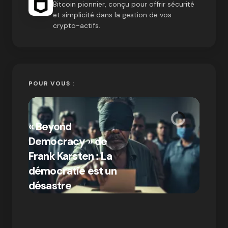
Bitcoin pionnier, conçu pour offrir sécurité
et simplicité dans la gestion de vos
crypto-actifs.
POUR VOUS :
« Bitc
« Beyond
crypto
Democracy » de
Compr
Frank Karsten : La
différ
démocratie est un
Bitcoi
par Ines Aissani
désastre
crypt
on
03/10/2024