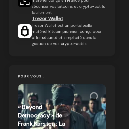
matériel conçu en France pour
sécuriser vos bitcoins et crypto-actifs
facilement
Trezor Wallet
Trezor Wallet est un portefeuille
matériel Bitcoin pionnier, conçu pour
offrir sécurité et simplicité dans la
gestion de vos crypto-actifs.
POUR VOUS :
« Bitcoin
crypto » 
« Beyond
Compren
Democracy » de
différen
Frank Karsten : La
Bitcoin e