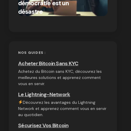
démocratie est un
autres
par Ines Aissani
désastre
cryptom
on
03/10/2024
NOS GUIDES :
Acheter Bitcoin Sans KYC
Achetez du Bitcoin sans KYC, découvrez les
meilleures solutions et apprenez comment
vous en servir.
Le Lightning-Network
Découvrez les avantages du Lightning
Network et apprenez comment vous en servir
au quotidien.
Sécurisez Vos Bitcoin