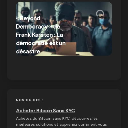
« Bitc
« Beyond
crypto
Democracy » de
Compr
Frank Karsten : La
différ
démocratie est un
Bitcoi
par Ines Aissani
désastre
crypt
on
03/10/2024
NOS GUIDES :
Acheter Bitcoin Sans KYC
Achetez du Bitcoin sans KYC, découvrez les
meilleures solutions et apprenez comment vous