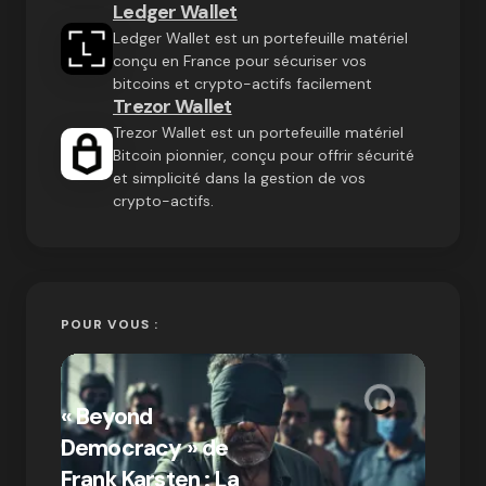
Ledger Wallet
Ledger Wallet est un portefeuille matériel
conçu en France pour sécuriser vos
bitcoins et crypto-actifs facilement
Trezor Wallet
Trezor Wallet est un portefeuille matériel
Bitcoin pionnier, conçu pour offrir sécurité
et simplicité dans la gestion de vos
crypto-actifs.
POUR VOUS :
« Bitc
« Beyond
crypto
Democracy » de
Compr
Frank Karsten : La
différ