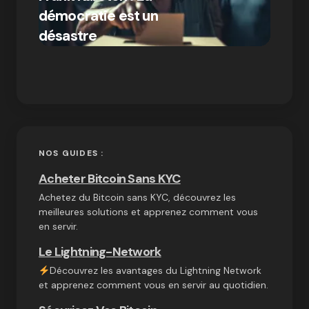
démocratie est un
Bitcoi
par Ines Aissani
désastre
crypt
on
03/10/2024
NOS GUIDES :
Acheter Bitcoin Sans KYC
Achetez du Bitcoin sans KYC, découvrez les
meilleures solutions et apprenez comment vous
en servir.
Le Lightning-Network
Découvrez les avantages du Lightning Network
et apprenez comment vous en servir au quotidien.