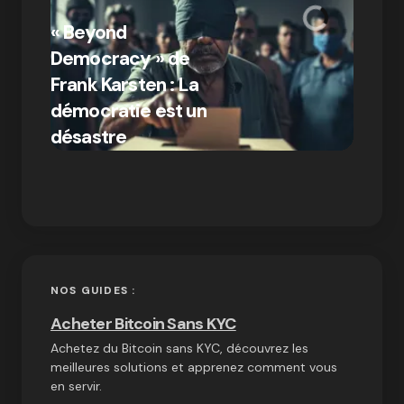
« Bitc
« Beyond
crypto
Democracy » de
Compr
Frank Karsten : La
différ
démocratie est un
Bitcoi
par Ines Aissani
désastre
crypt
on
03/10/2024
NOS GUIDES :
Acheter Bitcoin Sans KYC
Achetez du Bitcoin sans KYC, découvrez les
meilleures solutions et apprenez comment vous
en servir.