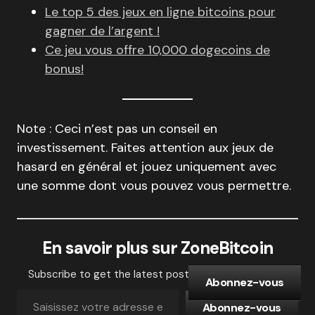
Le top 5 des jeux en ligne bitcoins pour
gagner de l’argent !
Ce jeu vous offre 10,000 dogecoins de
bonus!
Note : Ceci n’est pas un conseil en
investissement. Faites attention aux jeux de
hasard en général et jouez uniquement avec
une somme dont vous pouvez vous permettre.
En savoir plus sur ZoneBitcoin
Subscribe to get the latest posts sent to your email.
Abonnez-vous
Abonnez-vous