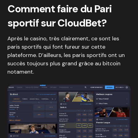
Comment faire du Pari
sportif sur CloudBet?
Après le casino, très clairement, ce sont les
paris sportifs qui font fureur sur cette
plateforme. D’ailleurs, les paris sportifs ont un
succès toujours plus grand grâce au bitcoin
notament.