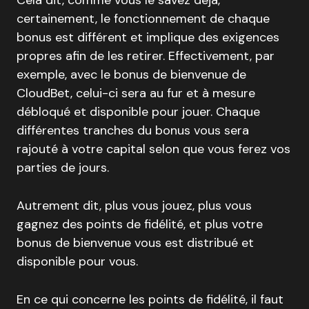
Cela dit, comme vous le savez déjà,
certainement, le fonctionnement de chaque
bonus est différent et implique des exigences
propres afin de les retirer. Effectivement, par
exemple, avec le bonus de bienvenue de
CloudBet, celui-ci sera au fur et à mesure
débloqué et disponible pour jouer. Chaque
différentes tranches du bonus vous sera
rajouté à votre capital selon que vous ferez vos
parties de jours.
Autrement dit, plus vous jouez, plus vous
gagnez des points de fidélité, et plus votre
bonus de bienvenue vous est distribué et
disponible pour vous.
En ce qui concerne les points de fidélité, il faut