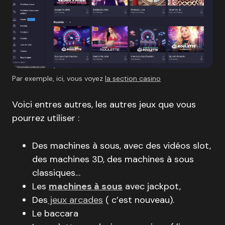
Par exemple, ici, vous voyez
la section casino
Voici entres autres, les autres jeux que vous
pourrez utiliser :
Des machines à sous, avec des vidéos slot,
des machines 3D, des machines à sous
classiques…
Les
machines à sous
avec jackpot,
Des
jeux arcades
( c’est nouveau).
Le baccara