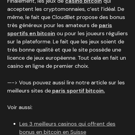
Finalement, les jeux de
casino bitcoin
qui
acceptent les cryptomonnaies, c’est l’idéal. De
même, le fait que CloudBet propose des bonus
très généreux pour les amateurs de
paris
sportifs en bitcoin
ou pour les joueurs réguliers
sur la plateforme. Le fait que les jeux soient de
très bonne qualité et que le site possède une
licence de jeux européenne. Tout cela en fait un
casino en ligne de premier choix.
—-> Vous pouvez aussi lire notre article sur les
meilleurs sites de
paris sportif bitcoin.
Voir aussi:
Les 3 meilleurs casinos qui offrent des
bonus en bitcoin en Suisse