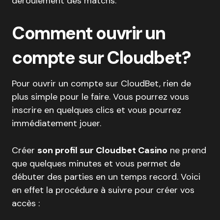
déroulement des matchs.
Comment ouvrir un
compte sur Cloudbet?
Pour ouvrir un compte sur CloudBet, rien de
plus simple pour le faire. Vous pourrez vous
inscrire en quelques clics et vous pourrez
immédiatement jouer.
Créer
son profil sur Cloudbet Casino
ne prend
que quelques minutes et vous permet de
débuter des parties en un temps record. Voici
en effet la procédure à suivre pour créer vos
accès :