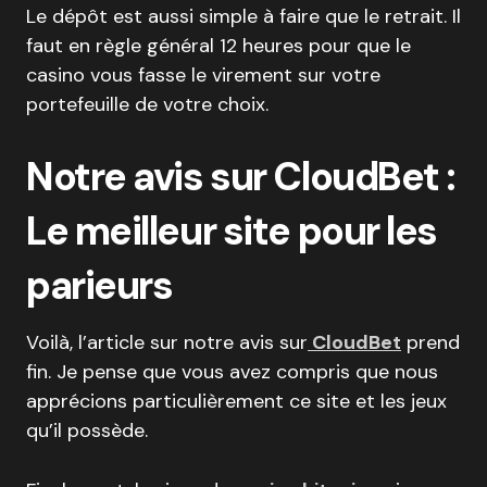
Le dépôt est aussi simple à faire que le retrait. Il
faut en règle général 12 heures pour que le
casino vous fasse le virement sur votre
portefeuille de votre choix.
Notre avis sur CloudBet :
Le meilleur site pour les
parieurs
Voilà, l’article sur notre avis sur
CloudBet
prend
fin. Je pense que vous avez compris que nous
apprécions particulièrement ce site et les jeux
qu’il possède.