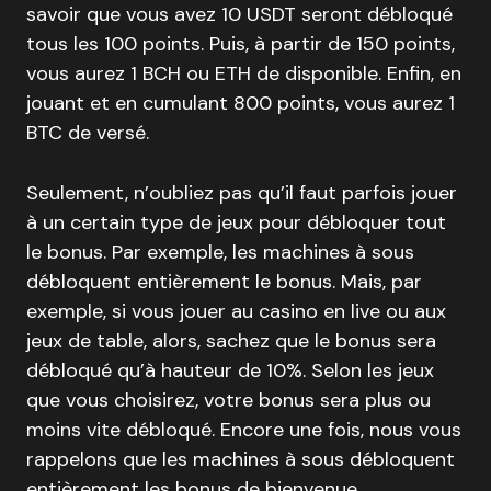
savoir que vous avez 10 USDT seront débloqué
tous les 100 points. Puis, à partir de 150 points,
vous aurez 1 BCH ou ETH de disponible. Enfin, en
jouant et en cumulant 800 points, vous aurez 1
BTC de versé.
Seulement, n’oubliez pas qu’il faut parfois jouer
à un certain type de jeux pour débloquer tout
le bonus. Par exemple, les machines à sous
débloquent entièrement le bonus. Mais, par
exemple, si vous jouer au casino en live ou aux
jeux de table, alors, sachez que le bonus sera
débloqué qu’à hauteur de 10%. Selon les jeux
que vous choisirez, votre bonus sera plus ou
moins vite débloqué. Encore une fois, nous vous
rappelons que les machines à sous débloquent
entièrement les bonus de bienvenue.