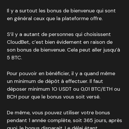
Il y a surtout les bonus de bienvenue qui sont
en général ceux que la plateforme offre.
S’il y a autant de personnes qui choisissent
CloudBet, c’est bien évidement en raison de
son bonus de bienvenue. Cela peut aller jusqu’à
5 BTC.
Pour pouvoir en bénéficier, il y a quand même
un minimum de dépôt à effectuer. Il faut
déposer minimum 1O USDT ou 0,01 BTC/ETH ou
BCH pour que le bonus vous soit versé.
De même, vous pouvez utiliser votre bonus
pendant 1 année complète, soit 365 jours, après
quoi, le bonus disparait. Le délai étant