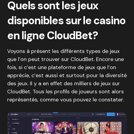
Quels sont les jeux
disponibles sur le casino
en ligne CloudBet?
Voyons à présent les différents types de jeux
que l’on peut trouver sur CloudBet. Encore une
fois, si c’est une plateforme de jeux que l’on
apprécie, c’est aussi et surtout pour la diversité
des jeux. Il y a en effet des milliers de jeux sur
CloudBet. Tous les profils de joueurs sont alors
représentés, comme vous pouvez le constater.