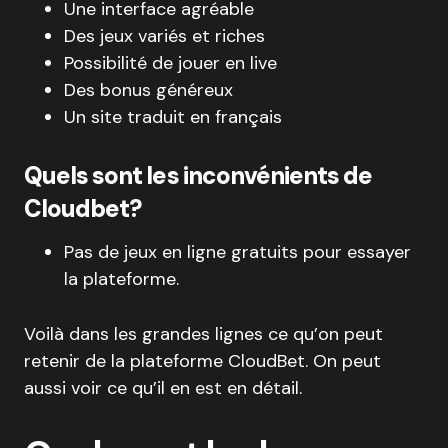
Une interface agréable
Des jeux variés et riches
Possibilité de jouer en live
Des bonus généreux
Un site traduit en français
Quels sont les inconvénients de
Cloudbet?
Pas de jeux en ligne gratuits pour essayer
la plateforme.
Voilà dans les grandes lignes ce qu’on peut
retenir de la plateforme CloudBet. On peut
aussi voir ce qu’il en est en détail.