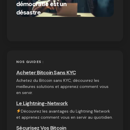
démocratie est un
Bitcoi
par Ines Aissani
désastre
crypt
on
03/10/2024
NOS GUIDES :
Acheter Bitcoin Sans KYC
Achetez du Bitcoin sans KYC, découvrez les
meilleures solutions et apprenez comment vous
en servir.
Le Lightning-Network
Découvrez les avantages du Lightning Network
et apprenez comment vous en servir au quotidien.
Sécurisez Vos Bitcoin