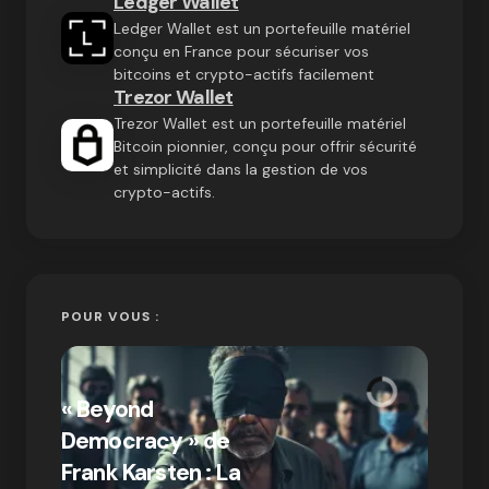
Ledger Wallet
Ledger Wallet est un portefeuille matériel
conçu en France pour sécuriser vos
bitcoins et crypto-actifs facilement
Trezor Wallet
Trezor Wallet est un portefeuille matériel
Bitcoin pionnier, conçu pour offrir sécurité
et simplicité dans la gestion de vos
crypto-actifs.
POUR VOUS :
« Bitc
« Beyond
crypto
Democracy » de
Compr
Frank Karsten : La
différ