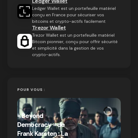
Ledger Wallet
Ledger Wallet est un portefeuille matériel
conçu en France pour sécuriser vos
bitcoins et crypto-actifs facilement
Trezor Wallet
Trezor Wallet est un portefeuille matériel
Bitcoin pionnier, conçu pour offrir sécurité
et simplicité dans la gestion de vos
crypto-actifs.
POUR VOUS :
« Bitc
« Beyond
crypto
Democracy » de
Compr
Frank Karsten : La
différ