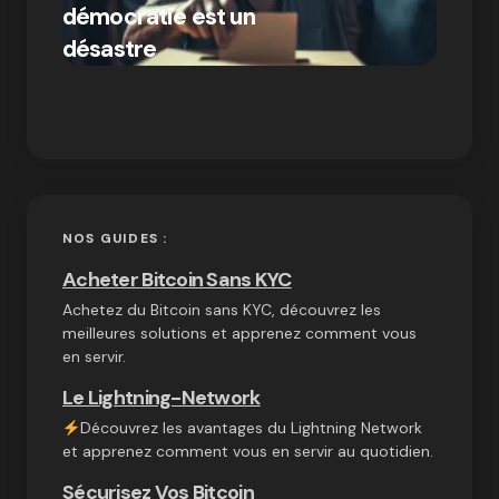
démocratie est un
Bitcoi
par Ines Aissani
désastre
crypt
on
03/10/2024
NOS GUIDES :
Acheter Bitcoin Sans KYC
Achetez du Bitcoin sans KYC, découvrez les
meilleures solutions et apprenez comment vous
en servir.
Le Lightning-Network
Découvrez les avantages du Lightning Network
et apprenez comment vous en servir au quotidien.
Sécurisez Vos Bitcoin