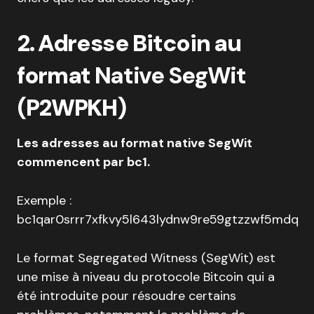
2. Adresse Bitcoin au
format
Native SegWit
(
P2WPKH
)
Les adresses au format native SegWit
commencent par bc1.
Exemple :
bc1qar0srrr7xfkvy5l643lydnw9re59gtzzwf5mdq
Le format Segregated Witness (SegWit) est
une mise à niveau du protocole Bitcoin qui a
été introduite pour résoudre certains