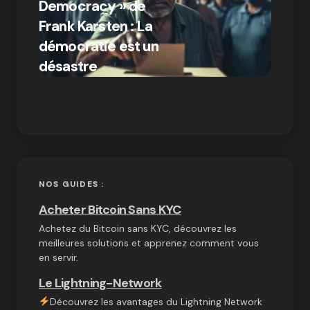
Democracy » de
Compr
Frank Karsten : La
différ
démocratie est un
Bitcoi
par Ines Aissani
désastre
crypt
on
03/10/2024
NOS GUIDES :
Acheter Bitcoin Sans KYC
Achetez du Bitcoin sans KYC, découvrez les
meilleures solutions et apprenez comment vous
en servir.
Le Lightning-Network
Découvrez les avantages du Lightning Network