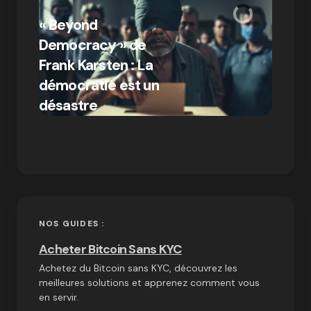
« Bitc
« Beyond
crypto
Democracy » de
Compr
Frank Karsten : La
différ
démocratie est un
Bitcoi
par Ines Aissani
désastre
crypt
on
03/10/2024
NOS GUIDES :
Acheter Bitcoin Sans KYC
Achetez du Bitcoin sans KYC, découvrez les
meilleures solutions et apprenez comment vous
en servir.