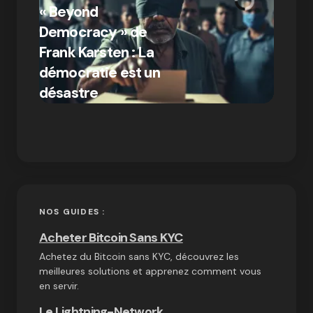
« Beyond
crypto
Democracy » de
Compr
Frank Karsten : La
différ
démocratie est un
Bitcoi
par Ines Aissani
désastre
crypt
on
03/10/2024
NOS GUIDES :
Acheter Bitcoin Sans KYC
Achetez du Bitcoin sans KYC, découvrez les
meilleures solutions et apprenez comment vous
en servir.
Le Lightning-Network