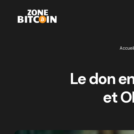
Accuei
Le don en
et O