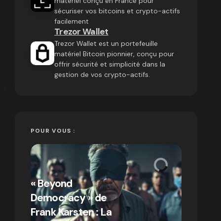
matériel conçu en France pour
sécuriser vos bitcoins et crypto-actifs
facilement
Trezor Wallet
Trezor Wallet est un portefeuille
matériel Bitcoin pionnier, conçu pour
offrir sécurité et simplicité dans la
gestion de vos crypto-actifs.
POUR VOUS :
« Bitcoin
crypto » 
« Beyond
Compren
Democracy » de
différen
Frank Karsten : La
Bitcoin e