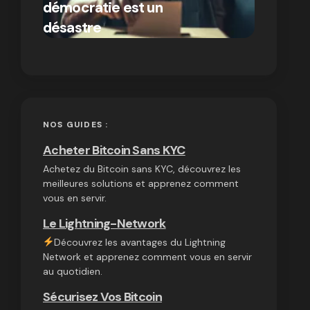
démocratie est un
autres
par Ines Aissani
désastre
cryptom
on
03/10/2024
NOS GUIDES :
Acheter Bitcoin Sans KYC
Achetez du Bitcoin sans KYC, découvrez les
meilleures solutions et apprenez comment
vous en servir.
Le Lightning-Network
Découvrez les avantages du Lightning
Network et apprenez comment vous en servir
au quotidien.
Sécurisez Vos Bitcoin