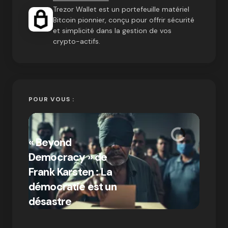
Trezor Wallet est un portefeuille matériel
Bitcoin pionnier, conçu pour offrir sécurité
et simplicité dans la gestion de vos
crypto-actifs.
POUR VOUS :
« Bitc
« Beyond
crypto
Democracy » de
Compr
Frank Karsten : La
différ
démocratie est un
Bitcoi
par Ines Aissani
désastre
crypt
on
03/10/2024