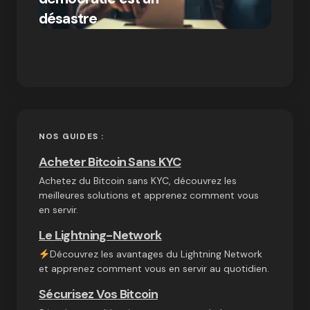
par Ines Aissani
désastre
crypt
on
03/10/2024
NOS GUIDES :
Acheter Bitcoin Sans KYC
Achetez du Bitcoin sans KYC, découvrez les
meilleures solutions et apprenez comment vous
en servir.
Le Lightning-Network
Découvrez les avantages du Lightning Network
et apprenez comment vous en servir au quotidien.
Sécurisez Vos Bitcoin