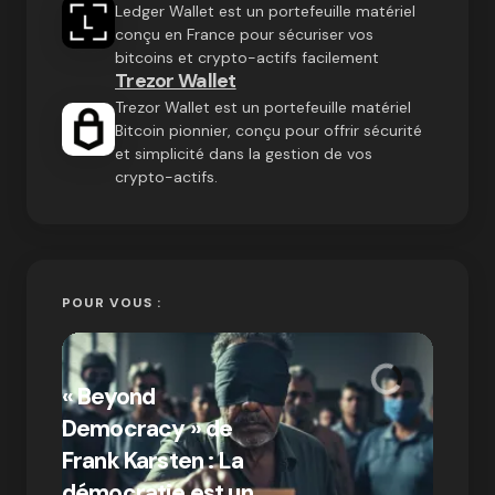
Ledger Wallet est un portefeuille matériel
conçu en France pour sécuriser vos
bitcoins et crypto-actifs facilement
Trezor Wallet
Trezor Wallet est un portefeuille matériel
Bitcoin pionnier, conçu pour offrir sécurité
et simplicité dans la gestion de vos
crypto-actifs.
POUR VOUS :
« Bitc
« Beyond
crypto
Democracy » de
Compr
Frank Karsten : La
différ
démocratie est un
Bitcoi