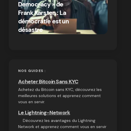
Democracy » de
différen
Frank Karsten : La
Bitcoin e
démocratie est un
autres
par Ines Aissani
désastre
cryptom
on
03/10/2024
NOS GUIDES :
Acheter Bitcoin Sans KYC
Achetez du Bitcoin sans KYC, découvrez les
meilleures solutions et apprenez comment
vous en servir.
Le Lightning-Network
Découvrez les avantages du Lightning
Network et apprenez comment vous en servir