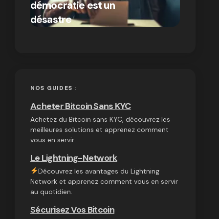
démocratie est un
autres
par Ines Aissani
désastre
cryptom
on
03/10/2024
NOS GUIDES :
Acheter Bitcoin Sans KYC
Achetez du Bitcoin sans KYC, découvrez les
meilleures solutions et apprenez comment
vous en servir.
Le Lightning-Network
Découvrez les avantages du Lightning
Network et apprenez comment vous en servir
au quotidien.
Sécurisez Vos Bitcoin