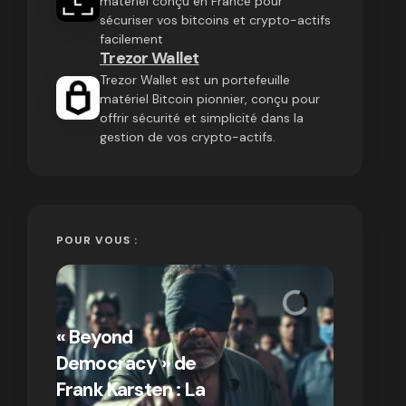
matériel conçu en France pour
sécuriser vos bitcoins et crypto-actifs
facilement
Trezor Wallet
Trezor Wallet est un portefeuille
matériel Bitcoin pionnier, conçu pour
offrir sécurité et simplicité dans la
gestion de vos crypto-actifs.
POUR VOUS :
« Bitcoin
crypto » 
« Beyond
Compren
Democracy » de
différen
Frank Karsten : La
Bitcoin e