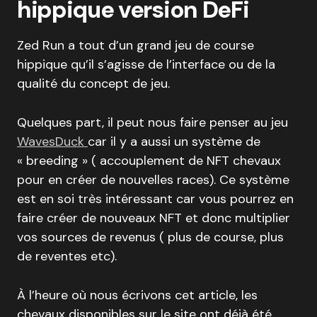
hippique version DeFi
Zed Run a tout d’un grand jeu de course
hippique qu’il s’agisse de l’interface ou de la
qualité du concept de jeu.
Quelques part, il peut nous faire penser au jeu
WavesDuck
car il y a aussi un système de
« breeding » ( accouplement de NFT chevaux
pour en créer de nouvelles races). Ce système
est en soi très intéressant car vous pourrez en
faire créer de nouveaux NFT et donc multiplier
vos sources de revenus ( plus de course, plus
de reventes etc).
À l’heure où nous écrivons cet article, les
chevaux disponibles sur le site ont déjà été