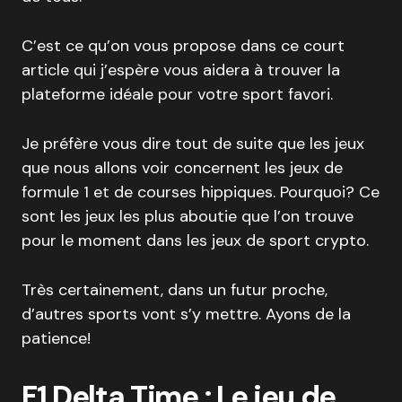
C’est ce qu’on vous propose dans ce court
article qui j’espère vous aidera à trouver la
plateforme idéale pour votre sport favori.
Je préfère vous dire tout de suite que les jeux
que nous allons voir concernent les jeux de
formule 1 et de courses hippiques. Pourquoi? Ce
sont les jeux les plus aboutie que l’on trouve
pour le moment dans les jeux de sport crypto.
Très certainement, dans un futur proche,
d’autres sports vont s’y mettre. Ayons de la
patience!
F1 Delta Time : Le jeu de