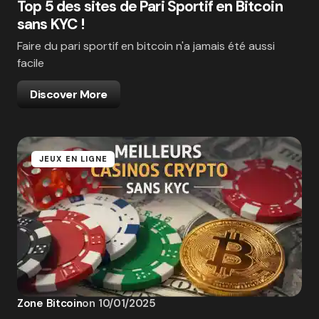
Top 5 des sites de Pari Sportif en Bitcoin
sans KYC !
Faire du pari sportif en bitcoin n'a jamais été aussi
facile
Discover More
JEUX EN LIGNE
Zone Bitcoin
on
10/01/2025