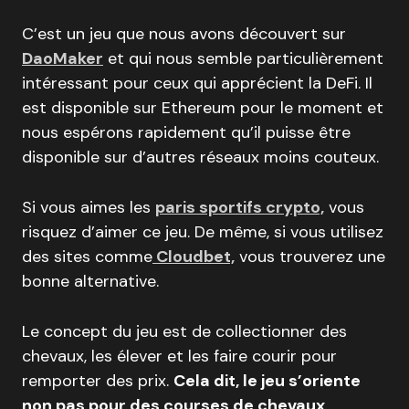
C’est un jeu que nous avons découvert sur
DaoMaker
et qui nous semble particulièrement
intéressant pour ceux qui apprécient la DeFi. Il
est disponible sur Ethereum pour le moment et
nous espérons rapidement qu’il puisse être
disponible sur d’autres réseaux moins couteux.
Si vous aimes les
paris sportifs crypto,
vous
risquez d’aimer ce jeu. De même, si vous utilisez
des sites comme
Cloudbet,
vous trouverez une
bonne alternative.
Le concept du jeu est de collectionner des
chevaux, les élever et les faire courir pour
remporter des prix.
Cela dit, le jeu s’oriente
non pas pour des courses de chevaux