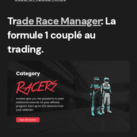
Tr
ade Race Manager
: La
formule 1 couplé au
trading.