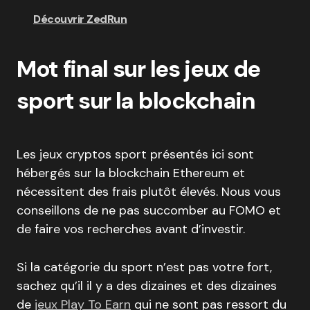
Découvrir ZedRun
Mot final sur les jeux de
sport sur la blockchain
Les jeux cryptos sport présentés ici sont
hébergés sur la blockchain Ethereum et
nécessitent des frais plutôt élevés. Nous vous
conseillons de ne pas succomber au FOMO et
de faire vos recherches avant d’investir.
Si la catégorie du sport n’est pas votre fort,
sachez qu’il il y a des dizaines et des dizaines
de
jeux Play To Earn
qui ne sont pas ressort du