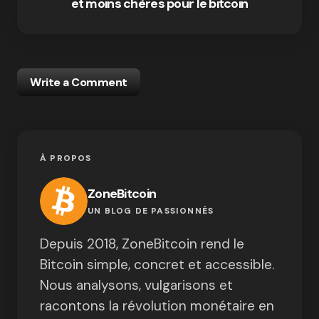
et moins chères pour le bitcoin
Write a Comment
À PROPOS
ZoneBitcoin
UN BLOG DE PASSIONNÉS
Depuis 2018, ZoneBitcoin rend le
Bitcoin simple, concret et accessible.
Nous analysons, vulgarisons et
racontons la révolution monétaire en