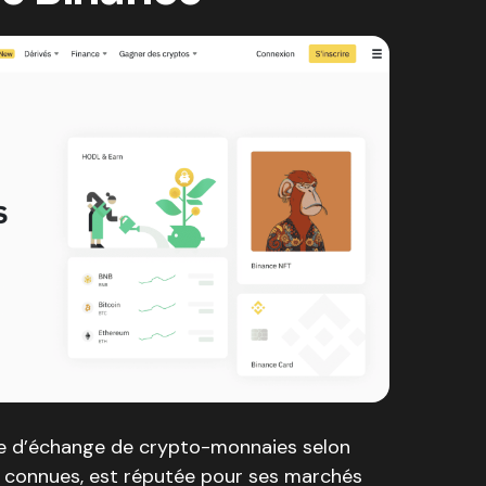
me d’échange de crypto-monnaies selon
 connues, est réputée pour ses marchés