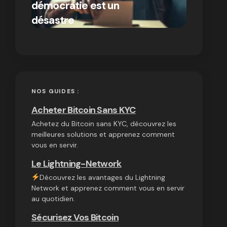
démocratie est un
autres
par Ines Aissani
désastre
cryptom
on
03/10/2024
NOS GUIDES :
Acheter Bitcoin Sans KYC
Achetez du Bitcoin sans KYC, découvrez les
meilleures solutions et apprenez comment
vous en servir.
Le Lightning-Network
Découvrez les avantages du Lightning
Network et apprenez comment vous en servir
au quotidien.
Sécurisez Vos Bitcoin