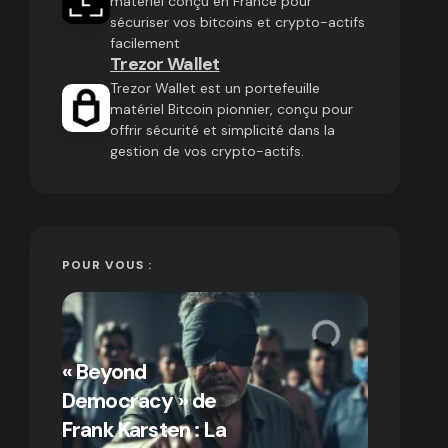
matériel conçu en France pour
sécuriser vos bitcoins et crypto-actifs
facilement
Trezor Wallet
Trezor Wallet est un portefeuille
matériel Bitcoin pionnier, conçu pour
offrir sécurité et simplicité dans la
gestion de vos crypto-actifs.
POUR VOUS :
« Bitcoin
crypto » 
« Beyond
Compren
Democracy » de
différen
Frank Karsten : La
Bitcoin e