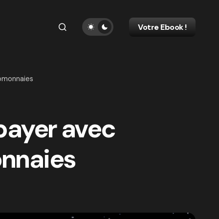
Votre Ebook !
tomonnaies
 payer avec
onnaies