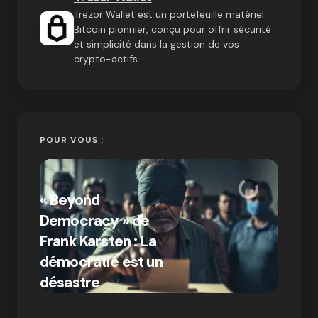
Trezor Wallet est un portefeuille matériel
Bitcoin pionnier, conçu pour offrir sécurité
et simplicité dans la gestion de vos
crypto-actifs.
POUR VOUS :
« Bitc
« Beyond
crypto
Democracy » de
Compr
Frank Karsten : La
différ
démocratie est un
Bitcoi
par Ines Aissani
désastre
crypt
on
03/10/2024