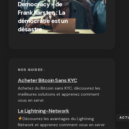
Democracy » de
différen
Frank Karsten : La
Bitcoin e
démocratie est un
autres
par Ines Aissani
désastre
cryptom
on
03/10/2024
NOS GUIDES :
Acheter Bitcoin Sans KYC
Achetez du Bitcoin sans KYC, découvrez les
meilleures solutions et apprenez comment
vous en servir.
Le Lightning-Network
ACT
Découvrez les avantages du Lightning
Network et apprenez comment vous en servir