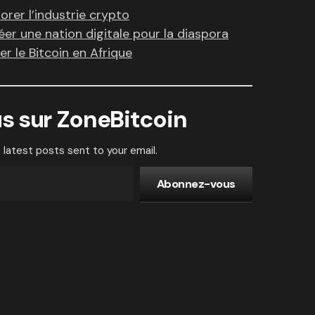
rer l’industrie crypto
éer une nation digitale pour la diaspora
r le Bitcoin en Afrique
us sur ZoneBitcoin
 latest posts sent to your email.
Abonnez-vous