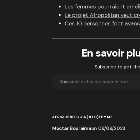
Les femmes pourraient amélio
Le projet Afropolitan veut cr
Ces 10 personnes font avance
En savoir pl
Subscribe to get the
AFRIQUE
BITCOIN(BTC)
FEMME
Moctar Bouraima
on
09/09/2023