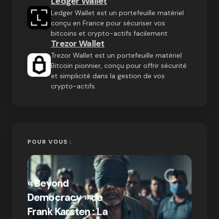
Ledger Wallet
Ledger Wallet est un portefeuille matériel
conçu en France pour sécuriser vos
bitcoins et crypto-actifs facilement
Trezor Wallet
Trezor Wallet est un portefeuille matériel
Bitcoin pionnier, conçu pour offrir sécurité
et simplicité dans la gestion de vos
crypto-actifs.
POUR VOUS :
« Bitc
« Beyond
crypto
Democracy » de
Compr
Frank Karsten : La
différ