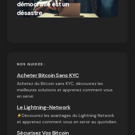
démocratie est un
Bitcoi
par Ines Aissani
désastre
crypt
on
03/10/2024
NOS GUIDES :
Acheter Bitcoin Sans KYC
Achetez du Bitcoin sans KYC, découvrez les
meilleures solutions et apprenez comment vous
en servir.
Le Lightning-Network
Découvrez les avantages du Lightning Network
et apprenez comment vous en servir au quotidien.
Sécurisez Vos Bitcoin