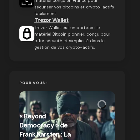
matériel conçu en France pour
sécuriser vos bitcoins et crypto-actifs
facilement
Trezor Wallet
Trezor Wallet est un portefeuille
matériel Bitcoin pionnier, conçu pour
offrir sécurité et simplicité dans la
gestion de vos crypto-actifs.
POUR VOUS :
« Bitcoin
crypto » 
« Beyond
Compren
Democracy » de
différen
Frank Karsten : La
Bitcoin e