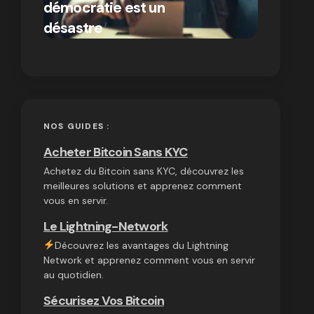
démocratie est un
autres
par Ines Aissani
désastre
cryptom
on
03/10/2024
NOS GUIDES :
Acheter Bitcoin Sans KYC
Achetez du Bitcoin sans KYC, découvrez les
meilleures solutions et apprenez comment
vous en servir.
Le Lightning-Network
Découvrez les avantages du Lightning
Network et apprenez comment vous en servir
au quotidien.
Sécurisez Vos Bitcoin