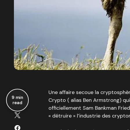
Une affaire secoue la cryptosphè
9 min
Crypto ( alias Ben Armstrong) q
read
officiellement Sam Bankman Fried 
« détruire » l’industrie des crypt