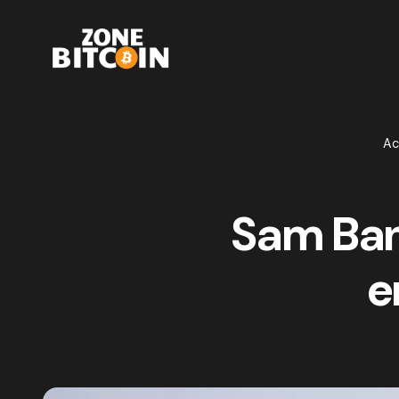
Ac
Sam Bank
e