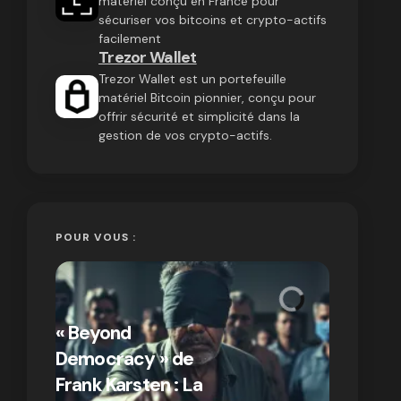
matériel conçu en France pour
sécuriser vos bitcoins et crypto-actifs
facilement
Trezor Wallet
Trezor Wallet est un portefeuille
matériel Bitcoin pionnier, conçu pour
offrir sécurité et simplicité dans la
gestion de vos crypto-actifs.
POUR VOUS :
« Bitcoin
crypto » 
« Beyond
Compren
Democracy » de
différen
Frank Karsten : La
Bitcoin e