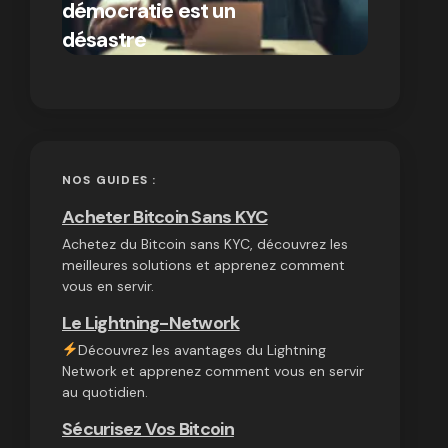
démocratie est un
autres
par Ines Aissani
désastre
cryptom
on
03/10/2024
NOS GUIDES :
Acheter Bitcoin Sans KYC
Achetez du Bitcoin sans KYC, découvrez les
meilleures solutions et apprenez comment
vous en servir.
Le Lightning-Network
Découvrez les avantages du Lightning
Network et apprenez comment vous en servir
au quotidien.
Sécurisez Vos Bitcoin