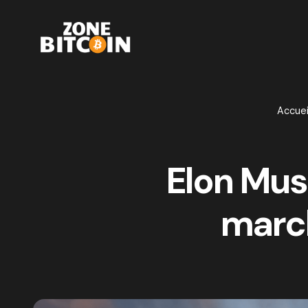
Accuei
Elon Mus
march