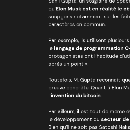
Sahil Gupta, un stagiaire de Space
qu’
Elon Musk est en réalité le 
soupçons notamment sur les faits
caractères en commun.
Par exemple, ils utilisent plusieur
le
langage de programmation C
protagonistes ont l’habitude d’u
après un point ».
Toutefois, M. Gupta reconnaît que
preuve concrète. Quant à Elon Mus
l’
invention du bitcoin
.
Par ailleurs, il est tout de même
le développement du
secteur de
Bien qu’il ne soit pas Satoshi Na