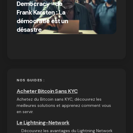
Democracy » de
Compr
Frank Karsten : La
différ
démocratie est un
Bitcoi
par Ines Aissani
désastre
crypt
on
03/10/2024
NOS GUIDES :
Acheter Bitcoin Sans KYC
Achetez du Bitcoin sans KYC, découvrez les
meilleures solutions et apprenez comment vous
en servir.
Le Lightning-Network
Découvrez les avantages du Lightning Network