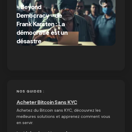
« Beyond
crypto
Democracy » de
Compr
Frank Karsten : La
différ
démocratie est un
Bitcoi
par Ines Aissani
désastre
crypt
on
03/10/2024
NOS GUIDES :
Acheter Bitcoin Sans KYC
Achetez du Bitcoin sans KYC, découvrez les
meilleures solutions et apprenez comment vous
en servir.