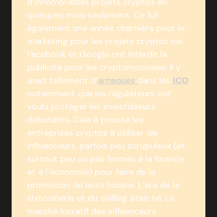
d’innombrables projets cryptos en
quelques mois seulement. Ce fut
également une année charnière pour le
marketing pour les projets cryptos car
Facebook et Google ont interdit la
publicité pour les cryptomonnaies. Il y
avait tellement d’
arnaques
dans les
ICO
notamment que les régulateurs ont
voulu protéger les investisseurs
débutants. Cela à poussé les
entreprises cryptos à utiliser les
influenceurs, parfois peu scrupuleux (et
surtout peu ou pas formés à la finance
et à l’économie) pour faire de la
promotion de leurs tokens. L’ère de la
shitcoinerie et du shilling était né. Le
marché lucratif des influenceurs