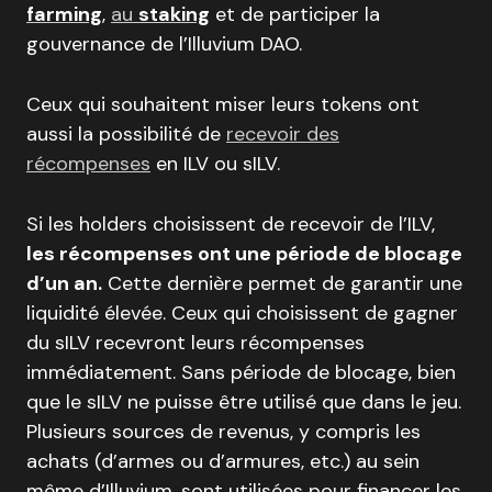
farming
,
au
staking
et de participer la
gouvernance de l’Illuvium DAO.
Ceux qui souhaitent miser leurs tokens ont
aussi la possibilité de
recevoir des
récompenses
en ILV ou sILV.
Si les holders choisissent de recevoir de l’ILV,
les récompenses ont une période de blocage
d’un an.
Cette dernière permet de garantir une
liquidité élevée. Ceux qui choisissent de gagner
du sILV recevront leurs récompenses
immédiatement. Sans période de blocage, bien
que le sILV ne puisse être utilisé que dans le jeu.
Plusieurs sources de revenus, y compris les
achats (d’armes ou d’armures, etc.) au sein
même d’Illuvium, sont utilisées pour financer les