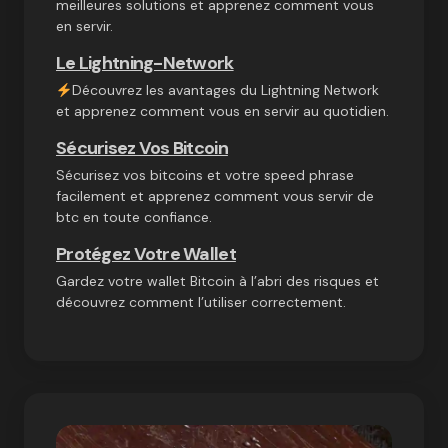
meilleures solutions et apprenez comment vous
en servir.
Le Lightning-Network
Découvrez les avantages du Lightning Network
et apprenez comment vous en servir au quotidien.
Sécurisez Vos Bitcoin
Sécurisez vos bitcoins et votre speed phrase
facilement et apprenez comment vous servir de
btc en toute confiance.
Protégez Votre Wallet
Gardez votre wallet Bitcoin à l’abri des risques et
découvrez comment l’utiliser correctement.