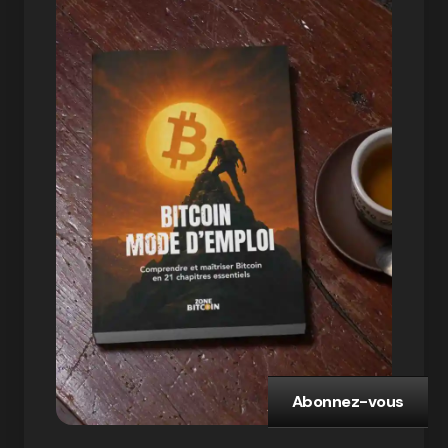
Abonnez-vous