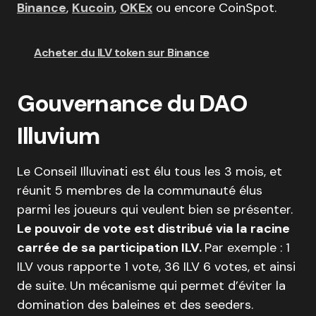
Binance
,
Kucoin
,
OKEx
ou encore CoinSpot.
Acheter du ILV token sur Binance
Gouvernance du DAO
Illuvium
Le Conseil Illuvinati est élu tous les 3 mois, et
réunit 5 membres de la communauté élus
parmi les joueurs qui veulent bien se présenter.
Le pouvoir de vote est distribué via la racine
carrée de sa participation ILV.
Par exemple : 1
ILV vous rapporte 1 vote, 36 ILV 6 votes, et ainsi
de suite. Un mécanisme qui permet d’éviter la
domination des baleines et des seeders.