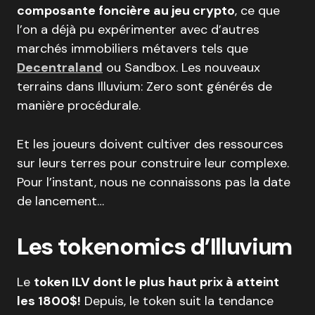
composante foncière au jeu crypto
, ce que
l’on a déjà pu expérimenter avec d’autres
marchés immobiliers métavers tels que
Decentraland
ou Sandbox. Les nouveaux
terrains dans Illuvium: Zero sont générés de
manière procédurale.
Et les joueurs doivent cultiver des ressources
sur leurs terres pour construire leur complexe.
Pour l’instant, nous ne connaissons pas la date
de lancement…
Les tokenomics d’Illuvium
Le
token ILV dont le plus haut prix à atteint
les 1800$!
Depuis, le token suit la tendance