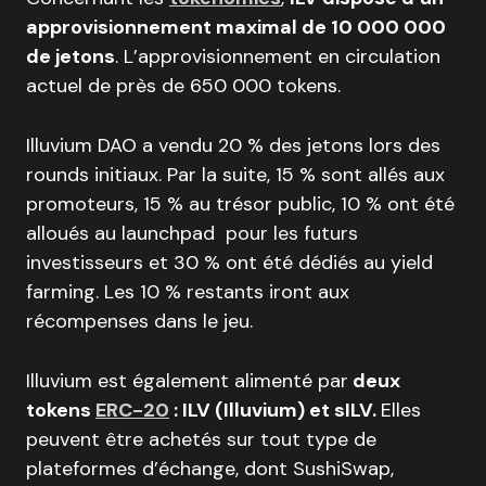
approvisionnement maximal de 10 000 000
de jetons
. L’approvisionnement en circulation
actuel de près de 650 000 tokens.
Illuvium DAO a vendu 20 % des jetons lors des
rounds initiaux. Par la suite, 15 % sont allés aux
promoteurs, 15 % au trésor public, 10 % ont été
alloués au launchpad pour les futurs
investisseurs et 30 % ont été dédiés au yield
farming. Les 10 % restants iront aux
récompenses dans le jeu.
Illuvium est également alimenté par
deux
tokens
ERC-20
: ILV (Illuvium) et sILV.
Elles
peuvent être achetés sur tout type de
plateformes d’échange, dont SushiSwap,