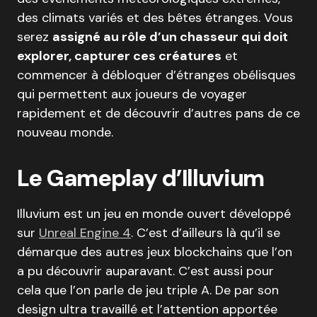
des climats variés et des bêtes étranges. Vous
serez
assigné au rôle d’un chasseur qui doit
explorer, capturer ces créatures
et
commencer à débloquer d’étranges obélisques
qui permettent aux joueurs de voyager
rapidement et de découvrir d’autres pans de ce
nouveau monde.
Le Gameplay d’Illuvium
Illuvium est un jeu en monde ouvert développé
sur
Unreal Engine 4
. C’est d’ailleurs là qu’il se
démarque des autres jeux blockchains que l’on
a pu découvrir auparavant. C’est aussi pour
cela que l’on parle de jeu triple A. De par son
design ultra travaillé et l’attention apportée