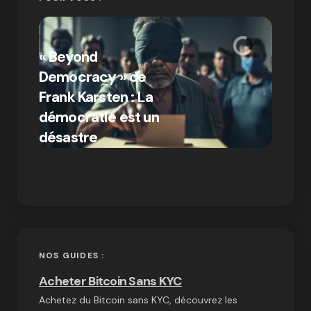
« Bitc
« Beyond
crypto
Democracy » de
Compr
Frank Karsten : La
différ
démocratie est un
Bitcoi
par Ines Aissani
désastre
crypt
on
03/10/2024
NOS GUIDES :
Acheter Bitcoin Sans KYC
Achetez du Bitcoin sans KYC, découvrez les