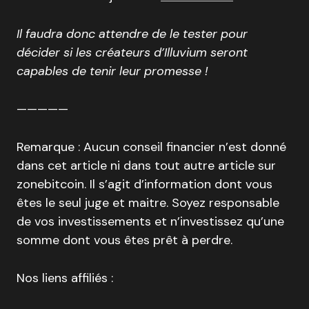
Il faudra donc attendre de le tester pour
décider si les créateurs d’Illuvium seront
capables de tenir leur promesse !
—————
Remarque : Aucun conseil financier n’est donné
dans cet article ni dans tout autre article sur
zonebitcoin. Il s’agit d’information dont vous
êtes le seul juge et maitre. Soyez responsable
de vos investissements et n’investissez qu’une
somme dont vous êtes prêt à perdre.
Nos liens affiliés :