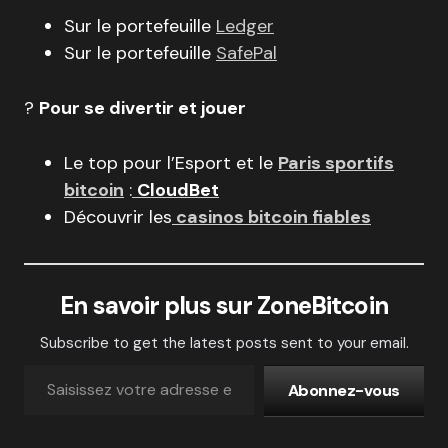
Sur le portefeuille
Ledger
Sur le portefeuille
SafePal
?
Pour se divertir et jouer
Le top pour l’Esport et le
Paris sportifs
bitcoin
:
CloudBet
Découvrir les
casinos bitcoin fiables
En savoir plus sur ZoneBitcoin
Subscribe to get the latest posts sent to your email.
Abonnez-vous