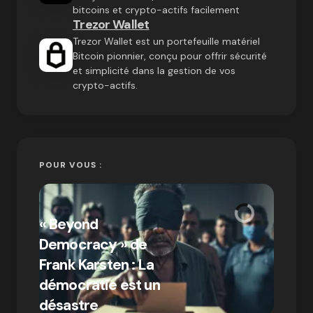
bitcoins et crypto-actifs facilement
Trezor Wallet
Trezor Wallet est un portefeuille matériel
Bitcoin pionnier, conçu pour offrir sécurité
et simplicité dans la gestion de vos
crypto-actifs.
POUR VOUS :
« Bitc
« Beyond
crypto
Democracy » de
Compr
Frank Karsten : La
différ
démocratie est un
Bitcoi
par Ines Aissani
désastre
crypt
on
03/10/2024