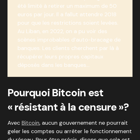
été limité à retirer un maximum de 50
euros par jour. Il a fallut attendre 2018
pour que les restrictions soient levées.
Au Liban, en 2022, on a pu voir des
scènes improbables d’auto-bracage de
banques. Les clients cherchent par là à
récupérer leurs propres capitaux
déposés dans les banques…
Pourquoi Bitcoin est
« résistant à la censure »?
Avec
Bitcoin
, aucun gouvernement ne pourrait
geler les comptes ou arrêter le fonctionnement
du réseau. Pour être précis, disons que cela est