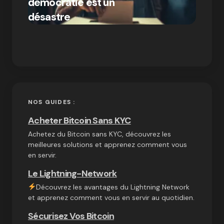
démocratie est un
Bitcoi
par Ines Aissani
désastre
crypt
on
03/10/2024
NOS GUIDES :
Acheter Bitcoin Sans KYC
Achetez du Bitcoin sans KYC, découvrez les
meilleures solutions et apprenez comment vous
en servir.
Le Lightning-Network
Découvrez les avantages du Lightning Network
et apprenez comment vous en servir au quotidien.
Sécurisez Vos Bitcoin