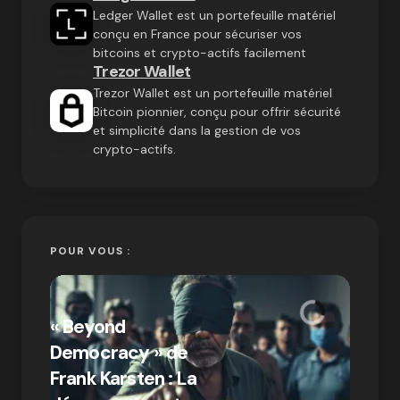
Ledger Wallet est un portefeuille matériel
conçu en France pour sécuriser vos
bitcoins et crypto-actifs facilement
Trezor Wallet
Trezor Wallet est un portefeuille matériel
Bitcoin pionnier, conçu pour offrir sécurité
et simplicité dans la gestion de vos
crypto-actifs.
POUR VOUS :
« Bitc
« Beyond
crypto
Democracy » de
Compr
Frank Karsten : La
différ