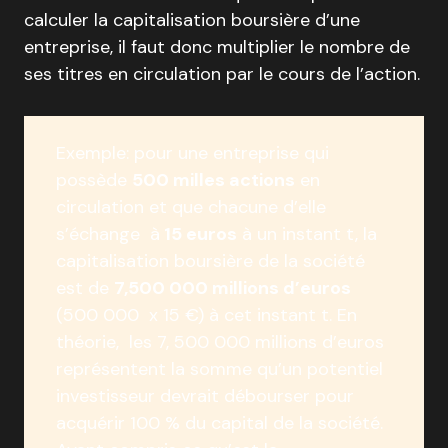
calculer la capitalisation boursière d’une
entreprise, il faut donc multiplier le nombre de
ses titres en circulation par le cours de l’action.
Exemple: pour une entreprise qui
possède
500 milles actions
en
circulation et que chacune d’elle
s’échange à
15 euros
à un instant t, la
capitalisation boursière de la société
est de
7,500 000 millions d’euros
(500 000 x 15 €) à cet instant t. En
théorie, les 7, 500 000 millions d’euros
représentent la somme qu’un potentiel
investisseur devrait débourser pour
acquérir 100 % du capital de la société.