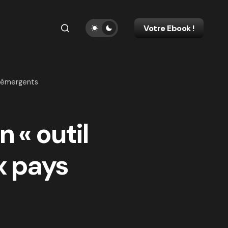
Votre Ebook !
ys émergents
n « outil
x pays