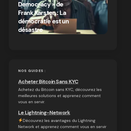
Democracy » de
différen
Frank Karsten : La
Bitcoin e
démocratie est un
autres
par Ines Aissani
désastre
cryptom
on
03/10/2024
NOS GUIDES :
Acheter Bitcoin Sans KYC
Achetez du Bitcoin sans KYC, découvrez les
meilleures solutions et apprenez comment
vous en servir.
Le Lightning-Network
Découvrez les avantages du Lightning
Network et apprenez comment vous en servir