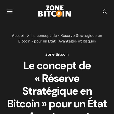
Accueil
Le concept de « Réserve Stratégique en
Bitcoin » pour un État : Avantages et Risques
Zone Bitcoin
Le concept de
« Réserve
Stratégique en
Bitcoin » pour un État