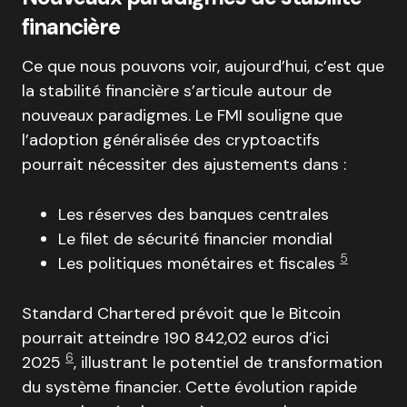
financière
Ce que nous pouvons voir, aujourd’hui, c’est que
la stabilité financière s’articule autour de
nouveaux paradigmes. Le FMI souligne que
l’adoption généralisée des cryptoactifs
pourrait nécessiter des ajustements dans :
Les réserves des banques centrales
Le filet de sécurité financier mondial
5
Les politiques monétaires et fiscales
Standard Chartered prévoit que le Bitcoin
pourrait atteindre 190 842,02 euros d’ici
6
2025
, illustrant le potentiel de transformation
du système financier. Cette évolution rapide