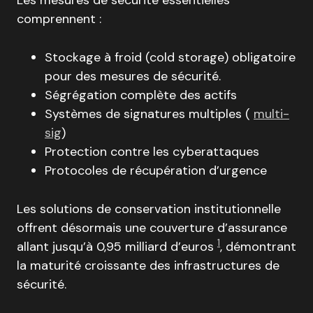
Les mesures de sécurité essentielles
comprennent :
Stockage à froid (cold storage) obligatoire
pour des mesures de sécurité.
Ségrégation complète des actifs
Systèmes de signatures multiples (
multi-
sig
)
Protection contre les cyberattaques
Protocoles de récupération d’urgence
Les solutions de conservation institutionnelle
offrent désormais une couverture d’assurance
1
allant jusqu’à 0,95 milliard d’euros
, démontrant
la maturité croissante des infrastructures de
sécurité.