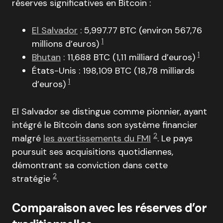
réserves significatives en Bitcoin :
El Salvador
: 5,997.77 BTC (environ 567,76
1
millions d’euros)
1
Bhutan
: 11,688 BTC (1,11 milliard d’euros)
États-Unis : 198,109 BTC (18,78 milliards
1
d’euros)
El Salvador se distingue comme pionnier, ayant
intégré le Bitcoin dans son système financier
2
malgré
les avertissements du FMI
. Le pays
poursuit ses acquisitions quotidiennes,
démontrant sa conviction dans cette
2
stratégie
.
Comparaison avec les réserves d’or