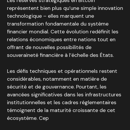
Les réserves stratégiques en Bitcoin
représentent bien plus qu’une simple innovation
technologique – elles marquent une
transformation fondamentale du système
financier mondial. Cette évolution redéfinit les
relations économiques entre nations tout en
offrant de nouvelles possibilités de
souveraineté financière à l’échelle des États.
Les défis techniques et opérationnels restent
considérables, notamment en matière de
sécurité et de gouvernance. Pourtant, les
avancées significatives dans les infrastructures
institutionnelles et les cadres réglementaires
témoignent de la maturité croissante de cet
écosystème. Cep