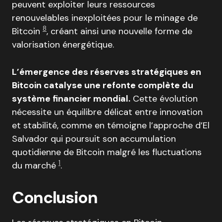
peuvent exploiter leurs ressources
renouvelables inexploitées pour le minage de
8
Bitcoin
, créant ainsi une nouvelle forme de
valorisation énergétique.
L’émergence des réserves stratégiques en
Bitcoin catalyse une refonte complète du
système financier mondial.
Cette évolution
nécessite un équilibre délicat entre innovation
et stabilité, comme en témoigne l’approche d’El
Salvador qui poursuit son accumulation
quotidienne de Bitcoin malgré les fluctuations
1
du marché
.
Conclusion