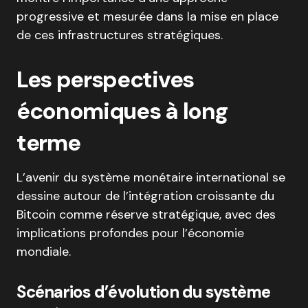
progressive et mesurée dans la mise en place
de ces infrastructures stratégiques.
Les perspectives
économiques à long
terme
L’avenir du système monétaire international se
dessine autour de l’intégration croissante du
Bitcoin comme réserve stratégique, avec des
implications profondes pour l’économie
mondiale.
Scénarios d’évolution du système