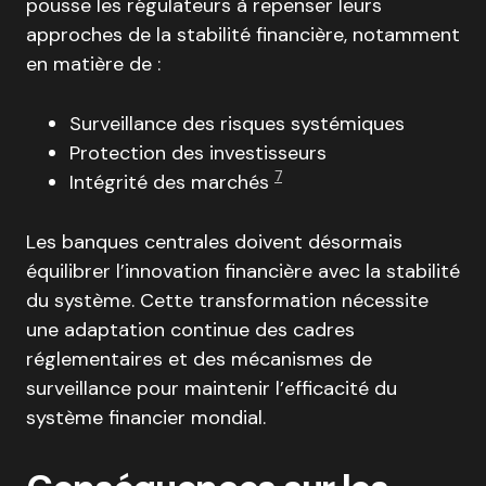
pousse les régulateurs à repenser leurs
approches de la stabilité financière, notamment
en matière de :
Surveillance des risques systémiques
Protection des investisseurs
7
Intégrité des marchés
Les banques centrales doivent désormais
équilibrer l’innovation financière avec la stabilité
du système. Cette transformation nécessite
une adaptation continue des cadres
réglementaires et des mécanismes de
surveillance pour maintenir l’efficacité du
système financier mondial.