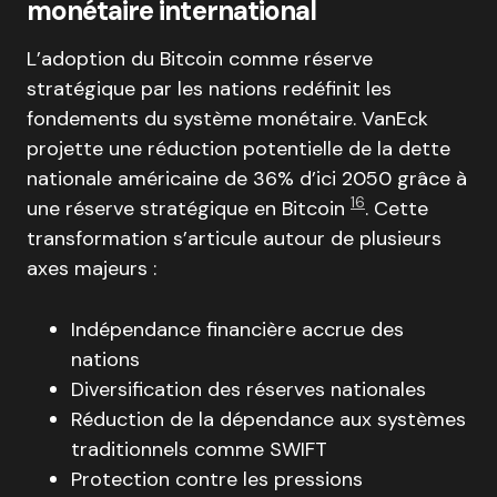
monétaire international
L’adoption du Bitcoin comme réserve
stratégique par les nations redéfinit les
fondements du système monétaire. VanEck
projette une réduction potentielle de la dette
nationale américaine de 36% d’ici 2050 grâce à
16
une réserve stratégique en Bitcoin
. Cette
transformation s’articule autour de plusieurs
axes majeurs :
Indépendance financière accrue des
nations
Diversification des réserves nationales
Réduction de la dépendance aux systèmes
traditionnels comme SWIFT
Protection contre les pressions