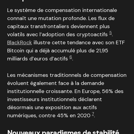
Le système de compensation internationale
connaît une mutation profonde. Les flux de
capitaux transfrontaliers deviennent plus
5
volatils avec l’adoption des cryptoactifs
.
BlackRock
illustre cette tendance avec son ETF
Bitcoin qui a déjà accumulé plus de 21,95
6
milliards d’euros d’actifs
.
Les mécanismes traditionnels de compensation
évoluent également face à la demande
institutionnelle croissante. En Europe, 56% des
investisseurs institutionnels déclarent
désormais une exposition aux actifs
7
numériques, contre 45% en 2020
.
Nouveaux paradigmes de stabilité