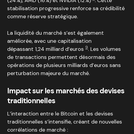
(24%), AMD (16%) et NVIDIA (12%)
. Cette
stabilisation progressive renforce sa crédibilité
comme réserve stratégique.
La liquidité du marché s’est également
améliorée, avec une capitalisation
9
dépassant 1,24 milliard d’euros
. Les volumes
de transactions permettent désormais des
opérations de plusieurs milliards d’euros sans
perturbation majeure du marché.
Impact sur les marchés des devises
traditionnelles
L’interaction entre le Bitcoin et les devises
traditionnelles s’intensifie, créant de nouvelles
corrélations de marché :