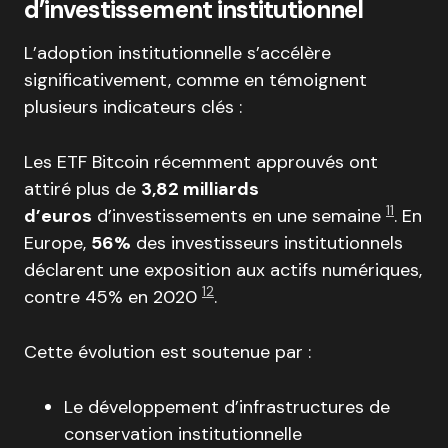
d’investissement institutionnel
L’adoption institutionnelle s’accélère
significativement, comme en témoignent
plusieurs indicateurs clés :
Les ETF Bitcoin récemment approuvés ont
attiré plus de
3,82 milliards
11
d’euros
d’investissements en une semaine
. En
Europe,
56%
des investisseurs institutionnels
déclarent une exposition aux actifs numériques,
12
contre 45% en 2020
.
Cette évolution est soutenue par :
Le développement d’infrastructures de
conservation institutionnelle