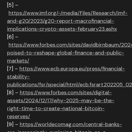
[5] –
https://www.imf.org/-/media/Files/Research/imf-
and-g20/2023/g20-report-macrofinancial-
implications-crypto-assets-february23.ashx
[6] –
https://www.forbes.com/sites/davidbirnbaum/2024
poised-to-reshape-global-finance-and-public-
markets/
[7] –
https://www.ecb.europa.eu/press/financial-
stability-
publications/fsr/special/html/ecb.fsrart202205_02
[8] –
https://www.forbes.com/sites/digital-
assets/2024/12/17/why-2025-may-be-the-
right-time-to-create-national-bitcoin-
reserves/
[9] –
https://worldecomag.com/central-banks-