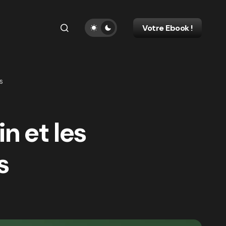
Votre Ebook !
s
in et les
s