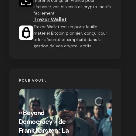
matériel conçu en France pour
sécuriser vos bitcoins et crypto-actifs
facilement
Trezor Wallet
Trezor Wallet est un portefeuille
matériel Bitcoin pionnier, conçu pour
offrir sécurité et simplicité dans la
gestion de vos crypto-actifs.
POUR VOUS :
« Bitcoin
crypto » 
« Beyond
Compren
Democracy » de
différen
Frank Karsten : La
Bitcoin e