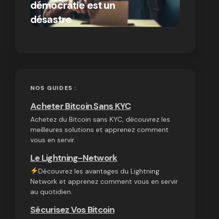
démocratie est un
autres
par Ines Aissani
désastre
cryptom
on
03/10/2024
NOS GUIDES :
Acheter Bitcoin Sans KYC
Achetez du Bitcoin sans KYC, découvrez les
meilleures solutions et apprenez comment
vous en servir.
Le Lightning-Network
Découvrez les avantages du Lightning
Network et apprenez comment vous en servir
au quotidien.
Sécurisez Vos Bitcoin