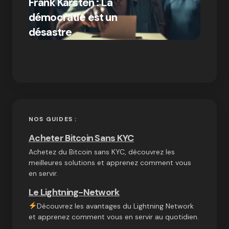
Frank Karsten : La
différ
démocratie est un
Bitcoi
par Ines Aissani
désastre
crypt
on
03/10/2024
NOS GUIDES :
Acheter Bitcoin Sans KYC
Achetez du Bitcoin sans KYC, découvrez les
meilleures solutions et apprenez comment vous
en servir.
Le Lightning-Network
Découvrez les avantages du Lightning Network
et apprenez comment vous en servir au quotidien.