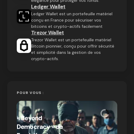
élégance pour protéger vos fonds.
Ledger Wallet
Ledger Wallet est un portefeuille matériel
conçu en France pour sécuriser vos
bitcoins et crypto-actifs facilement
Trezor Wallet
Trezor Wallet est un portefeuille matériel
Bitcoin pionnier, conçu pour offrir sécurité
et simplicité dans la gestion de vos
crypto-actifs.
POUR VOUS :
« Bitc
« Beyond
crypto
Democracy » de
Compr