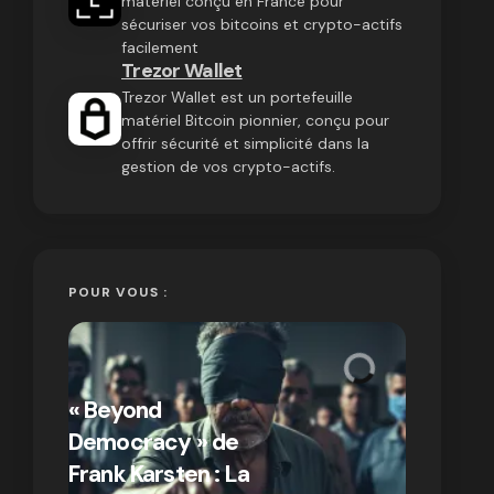
matériel conçu en France pour
sécuriser vos bitcoins et crypto-actifs
facilement
Trezor Wallet
Trezor Wallet est un portefeuille
matériel Bitcoin pionnier, conçu pour
offrir sécurité et simplicité dans la
gestion de vos crypto-actifs.
POUR VOUS :
« Bitcoin
crypto » 
« Beyond
Compren
Democracy » de
différen
Frank Karsten : La
Bitcoin e