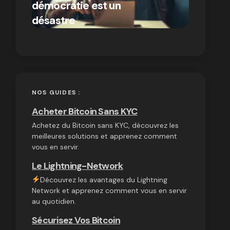
démocratie est un
autres
par Ines Aissani
désastre
cryptom
on
03/10/2024
NOS GUIDES :
Acheter Bitcoin Sans KYC
Achetez du Bitcoin sans KYC, découvrez les
meilleures solutions et apprenez comment
vous en servir.
Le Lightning-Network
Découvrez les avantages du Lightning
Network et apprenez comment vous en servir
au quotidien.
Sécurisez Vos Bitcoin