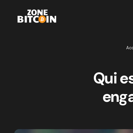
Acc
Qui e
enga