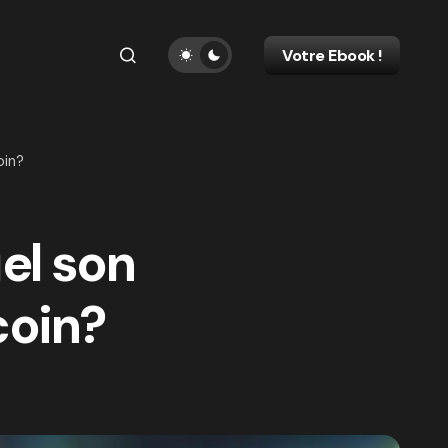
Votre Ebook !
oin?
el son
coin?