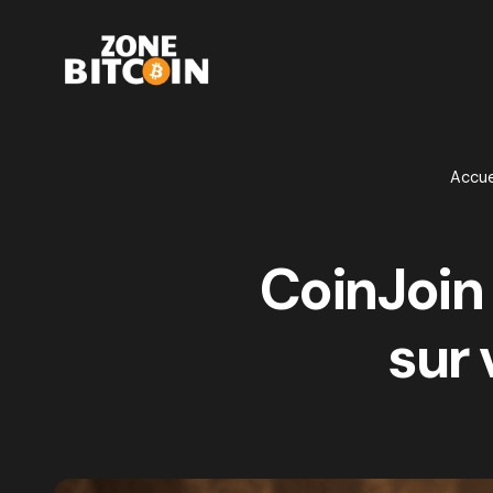
Accue
CoinJoin 
sur 