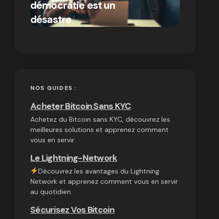
démocratie est un
autres
par Ines Aissani
désastre
cryptom
on
03/10/2024
NOS GUIDES :
Acheter Bitcoin Sans KYC
Achetez du Bitcoin sans KYC, découvrez les
meilleures solutions et apprenez comment
vous en servir.
Le Lightning-Network
Découvrez les avantages du Lightning
Network et apprenez comment vous en servir
au quotidien.
Sécurisez Vos Bitcoin