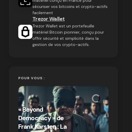
matériel conçu en France pour
sécuriser vos bitcoins et crypto-actifs
facilement
Trezor Wallet
Trezor Wallet est un portefeuille
matériel Bitcoin pionnier, conçu pour
offrir sécurité et simplicité dans la
gestion de vos crypto-actifs.
POUR VOUS :
« Bitcoin
crypto » 
« Beyond
Compren
Democracy » de
différen
Frank Karsten : La
Bitcoin e