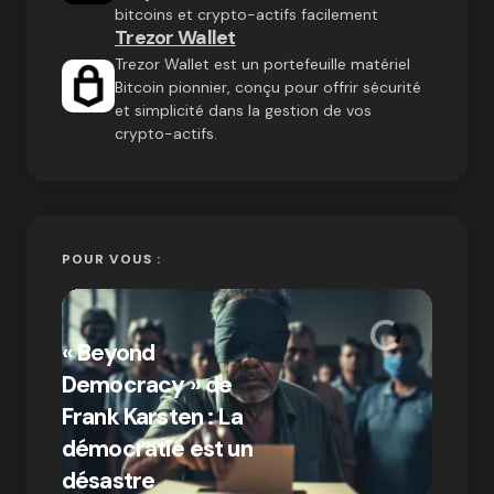
bitcoins et crypto-actifs facilement
Trezor Wallet
Trezor Wallet est un portefeuille matériel
Bitcoin pionnier, conçu pour offrir sécurité
et simplicité dans la gestion de vos
crypto-actifs.
POUR VOUS :
« Bitc
« Beyond
crypto
Democracy » de
Compr
Frank Karsten : La
différ
démocratie est un
Bitcoi
par Ines Aissani
désastre
crypt
on
03/10/2024