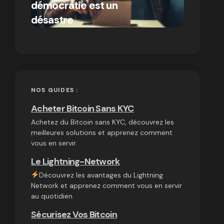
démocratie est un
autres
par Ines Aissani
désastre
cryptom
on
03/10/2024
NOS GUIDES :
Acheter Bitcoin Sans KYC
Achetez du Bitcoin sans KYC, découvrez les
meilleures solutions et apprenez comment
vous en servir.
Le Lightning-Network
Découvrez les avantages du Lightning
Network et apprenez comment vous en servir
au quotidien.
Sécurisez Vos Bitcoin