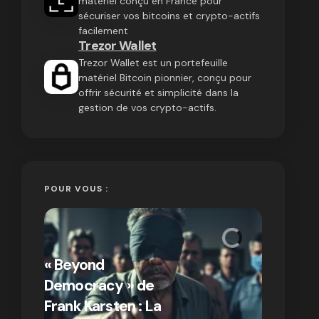
matériel conçu en France pour
sécuriser vos bitcoins et crypto-actifs
facilement
Trezor Wallet
Trezor Wallet est un portefeuille
matériel Bitcoin pionnier, conçu pour
offrir sécurité et simplicité dans la
gestion de vos crypto-actifs.
POUR VOUS :
« Bitcoin
crypto » 
« Beyond
Compren
Democracy » de
différen
Frank Karsten : La
Bitcoin e