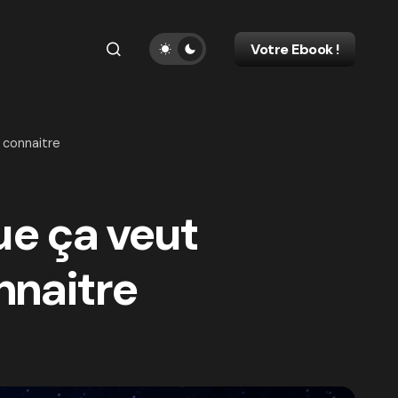
Votre Ebook !
 connaitre
ue ça veut
onnaitre