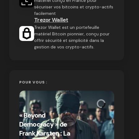
matériel conçu en France pour
sécuriser vos bitcoins et crypto-actifs
facilement
Trezor Wallet
Trezor Wallet est un portefeuille
matériel Bitcoin pionnier, conçu pour
offrir sécurité et simplicité dans la
gestion de vos crypto-actifs.
POUR VOUS :
« Bitcoin
crypto » 
« Beyond
Compren
Democracy » de
différen
Frank Karsten : La
Bitcoin e