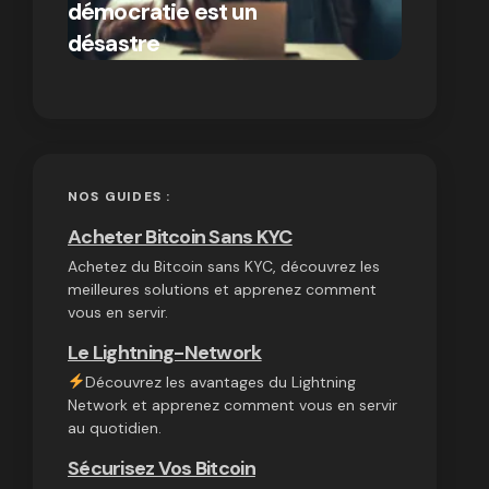
démocratie est un
autres
par Ines Aissani
désastre
cryptom
on
03/10/2024
NOS GUIDES :
Acheter Bitcoin Sans KYC
Achetez du Bitcoin sans KYC, découvrez les
meilleures solutions et apprenez comment
vous en servir.
Le Lightning-Network
Découvrez les avantages du Lightning
Network et apprenez comment vous en servir
au quotidien.
Sécurisez Vos Bitcoin