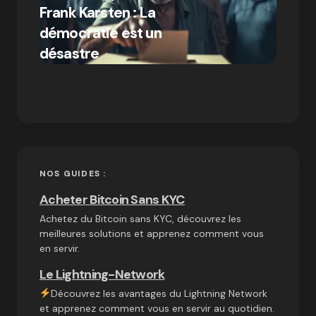
Frank Karsten : La
différ
démocratie est un
Bitcoi
par Ines Aissani
désastre
crypt
on
03/10/2024
NOS GUIDES :
Acheter Bitcoin Sans KYC
Achetez du Bitcoin sans KYC, découvrez les
meilleures solutions et apprenez comment vous
en servir.
Le Lightning-Network
Découvrez les avantages du Lightning Network
et apprenez comment vous en servir au quotidien.