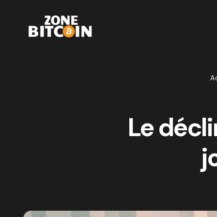
Ac
Le décli
j