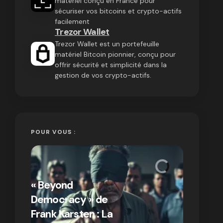
matériel conçu en France pour
sécuriser vos bitcoins et crypto-actifs
facilement
Trezor Wallet
Trezor Wallet est un portefeuille
matériel Bitcoin pionnier, conçu pour
offrir sécurité et simplicité dans la
gestion de vos crypto-actifs.
POUR VOUS :
« Bitcoin
crypto » 
« Beyond
Compren
Democracy » de
différen
Frank Karsten : La
Bitcoin e