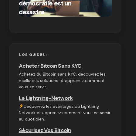
démocratie est un
autres
par Ines Aissani
désastre
cryptom
on
03/10/2024
NOS GUIDES :
Acheter Bitcoin Sans KYC
Achetez du Bitcoin sans KYC, découvrez les
meilleures solutions et apprenez comment
vous en servir.
Le Lightning-Network
Découvrez les avantages du Lightning
Network et apprenez comment vous en servir
au quotidien.
Sécurisez Vos Bitcoin