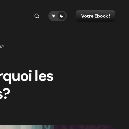
Votre Ebook !
us?
rquoi les
s?