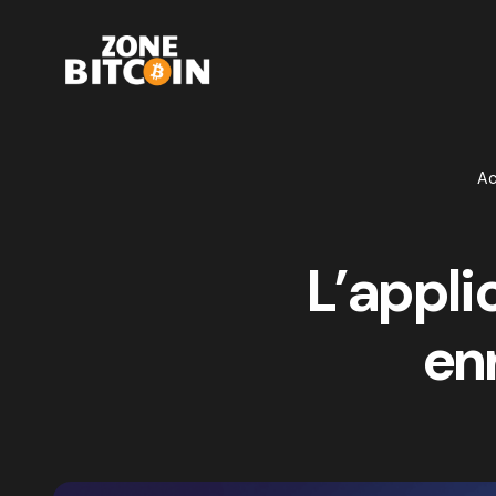
Ac
L’appli
enr