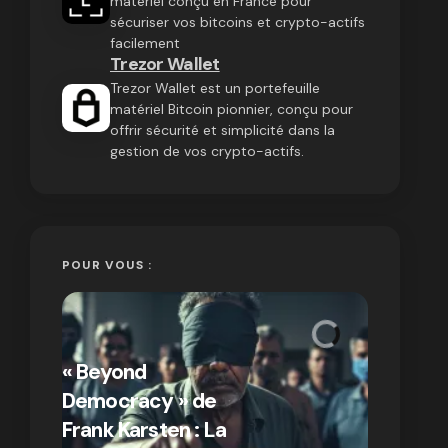
matériel conçu en France pour
sécuriser vos bitcoins et crypto-actifs
facilement
Trezor Wallet
Trezor Wallet est un portefeuille
matériel Bitcoin pionnier, conçu pour
offrir sécurité et simplicité dans la
gestion de vos crypto-actifs.
POUR VOUS :
« Bitcoin
crypto » 
« Beyond
Compren
Democracy » de
différen
Frank Karsten : La
Bitcoin e