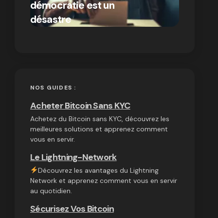
démocratie est un
autres
par Ines Aissani
désastre
cryptom
on
03/10/2024
NOS GUIDES :
Acheter Bitcoin Sans KYC
Achetez du Bitcoin sans KYC, découvrez les
meilleures solutions et apprenez comment
vous en servir.
Le Lightning-Network
Découvrez les avantages du Lightning
Network et apprenez comment vous en servir
au quotidien.
Sécurisez Vos Bitcoin