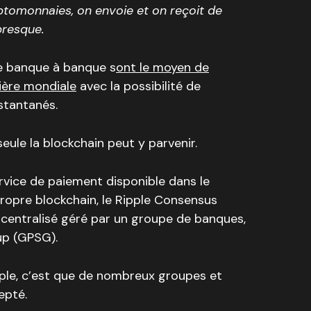
yptomonnaies, on envoie et on reçoit de
 presque.
de banque à banque s
ont le moyen de
cière mondiale
avec la possibilité de
stantanés.
seule la blockchain peut y parvenir.
rvice de paiement disponible dans le
opre blockchain, le Ripple Consensus
u centralisé géré par un groupe de banques,
up (GPSG).
pple, c’est que de nombreux groupes et
epté.