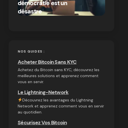
démocratie est un
autres
par Ines Aissani
désastre
cryptom
on
03/10/2024
NOS GUIDES :
Acheter Bitcoin Sans KYC
Achetez du Bitcoin sans KYC, découvrez les
meilleures solutions et apprenez comment
vous en servir.
Le Lightning-Network
Découvrez les avantages du Lightning
Network et apprenez comment vous en servir
au quotidien.
Sécurisez Vos Bitcoin