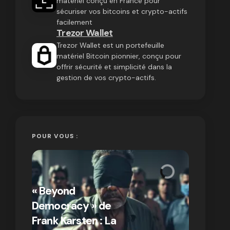
matériel conçu en France pour
sécuriser vos bitcoins et crypto-actifs
facilement
Trezor Wallet
Trezor Wallet est un portefeuille
matériel Bitcoin pionnier, conçu pour
offrir sécurité et simplicité dans la
gestion de vos crypto-actifs.
POUR VOUS :
« Bitcoin
crypto » 
« Beyond
Compren
Democracy » de
différen
Frank Karsten : La
Bitcoin e