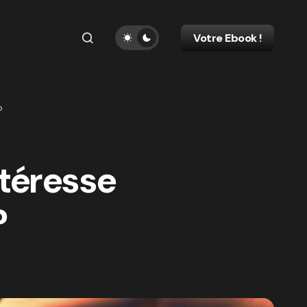
Votre Ebook !
?
ntéresse
?