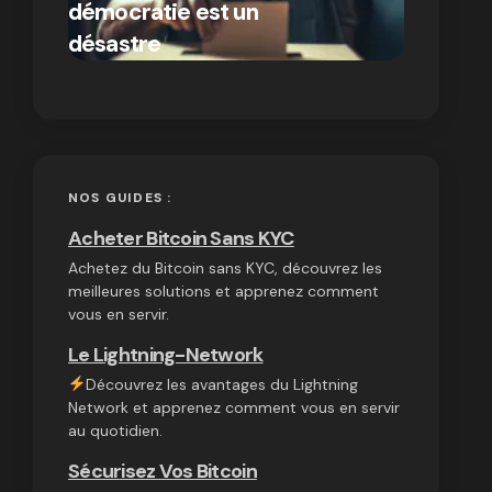
démocratie est un
autres
par Ines Aissani
désastre
cryptom
on
03/10/2024
NOS GUIDES :
Acheter Bitcoin Sans KYC
Achetez du Bitcoin sans KYC, découvrez les
meilleures solutions et apprenez comment
vous en servir.
Le Lightning-Network
Découvrez les avantages du Lightning
Network et apprenez comment vous en servir
au quotidien.
Sécurisez Vos Bitcoin