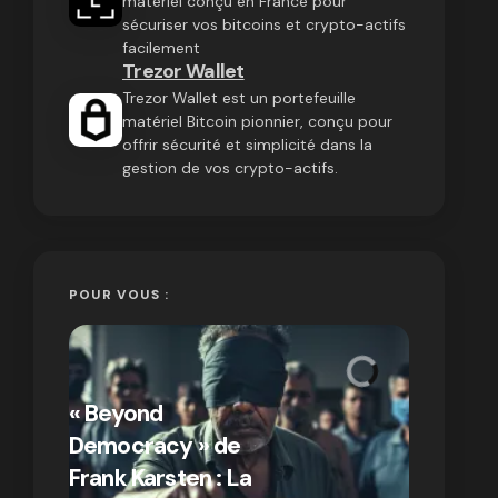
matériel conçu en France pour
sécuriser vos bitcoins et crypto-actifs
facilement
Trezor Wallet
Trezor Wallet est un portefeuille
matériel Bitcoin pionnier, conçu pour
offrir sécurité et simplicité dans la
gestion de vos crypto-actifs.
POUR VOUS :
« Bitcoin
crypto » 
« Beyond
Compren
Democracy » de
différen
Frank Karsten : La
Bitcoin e