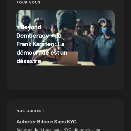
POUR VOUS :
« Bitc
« Beyond
crypto
Democracy » de
Compr
Frank Karsten : La
différ
démocratie est un
Bitcoi
par Ines Aissani
désastre
crypt
on
03/10/2024
NOS GUIDES :
Acheter Bitcoin Sans KYC
Achetez du Bitcoin sans KYC, découvrez les